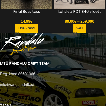
Final Boss tass
Lehtly x RDT E46 siluett
14.99
€
89.00
€
–
259.00
€
LISA KORVI
VALI
MTÜ RANDALU DRIFT TEAM
Reg. kood 80591966
info@randaludrift.ee
TEAVE