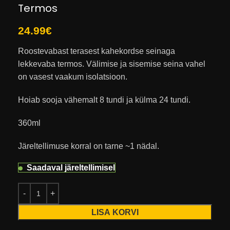
Termos
24.99
€
Roostevabast terasest kahekordse seinaga
lekkevaba termos. Välimise ja sisemise seina vahel
on vasest vaakum isolatsioon.
Hoiab sooja vähemalt 8 tundi ja külma 24 tundi.
360ml
Järeltellimuse korral on tarne ~1 nädal.
Saadaval järeltellimisel
LISA KORVI