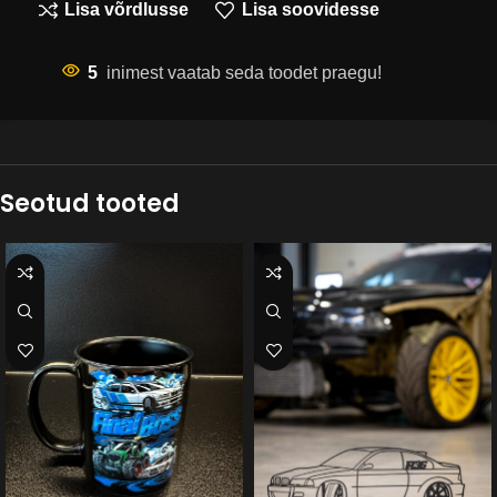
Lisa võrdlusse
Lisa soovidesse
5
inimest vaatab seda toodet praegu!
Seotud tooted