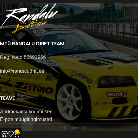
MTÜ RANDALU DRIFT TEAM
Reg. kood 80591966
info@randaludrift.ee
TEAVE
Andmekaitsetingimused
E-poe müügitingimused
© 2026 -
Teemant
0