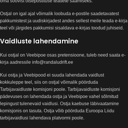
oma soovist otsepostituse teadete saamiseks.
Ostjal on igal ajal võimalik loobuda e-postile saadetavatest
pakkumistest ja uudiskirjadest andes sellest meile teada e-kirja
teel või järgides pakkumisi sisaldava e-kirjas toodud juhiseid.
Vaidluste lahendamine
Kui ostjal on Veebipoe osas pretensioone, tuleb need saata e-
kirja aadressile info@randaludrift.ee
Kui ostja ja Veebipood ei suuda lahendada vaidlust
kokkuleppe teel, siis on ostjal võimalik pöörduda
Tarbijavaidluste komisjoni poole. Tarbijavaidluste komisjoni
pädevuses on lahendada ostja ja Veebipoe vahel sõlmitud
lepingust tulenevaid vaidlusi. Ostja kaebuse läbivaatamine
komisjonis on tasuta. Ostja võib pöörduda Euroopa Liidu
tarbijavaidlusi lahendava platvormi poole.