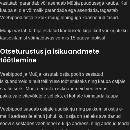
vastutab, parandab või asendab Müüja puudusega kauba. Kui
kaupa ei ole võimalik parandada ega asendada, tagastab
Veebipood ostjale kõik müügilepinguga kaasnenud tasud.
Müüja vastab tarbija esitatud kaebusele kirjalikult või kirjalikku
taasesitamist võimaldavas vormis 15 päeva jooksul.
Otseturustus ja isikuandmete
töötlemine
Veebipood ja Müüja kasutab ostja poolt sisestatud
isikuandmeid ainult tellimuse töötlemiseks ning kauba ostjale
saatmiseks. Müüja edastab isikuandmeid veoteenust
pakkuvale ettevõtetele selleks, et kohale toimetada kaupa.
Veebipood saadab ostjale uudiskirju ning pakkumisi ostja e-
maili aadressile ainult juhul, kui ostja on selleks avaldanud
soovi sisestades veebilehel e-kirja aadressi ning andnud teada