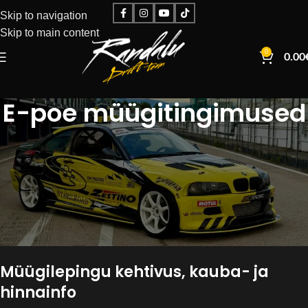
Skip to navigation
Skip to main content
0
0.00
E-poe müügitingimused
Veebipoe „Randalu Drift Team E-Pood” (edaspidi Veebipood)
omanik on
MTÜ Randalu Drift Team (registrikood 80591966),
Pärnu mnt 436,
Nõmme linnaosa,
Tallinn,
Harju maakond
Müügilepingu kehtivus, kauba- ja
hinnainfo