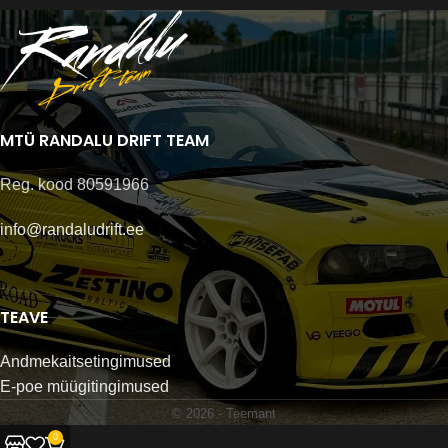
MTÜ RANDALU DRIFT TEAM
Reg. kood 80591966
info@randaludrift.ee
TEAVE
Andmekaitsetingimused
E-poe müügitingimused
© 2026 -
Teemant
0