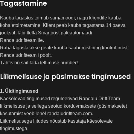
Tagastamine
Kauba tagastus toimub samamoodi, nagu kliendile kauba
kohaletoimetamine. Klient peab kauba tagastama 14 päeva
jooksul, läbi Itella Smartpost pakiautomaadi
Randaludriftteam’ile.
Raha tagastatakse peale kauba saabumist ning kontrollimist
Randaludriftteam’i poolt.
Tähtis on säilitada tellimuse number!
Liikmelisuse ja püsimakse tingimused
1. Üldtingimused
Käesolevad tingimused reguleerivad Randalu Drift Team
liikmelisuse ja sellega seotud korduvmaksete (püsimaksete)
kasutamist veebilehel randaludriftteam.com.
Liikmelisusega liitudes nõustub kasutaja käesolevate
tingimustega.