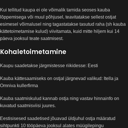
Kui tellitud kaupa ei ole võimalik tarnida seoses kauba
lõppemisega või muul põhjusel, teavitatakse sellest ostjat
esimesel võimalusel ning tagastatakse tasutud raha (sh kauba
kättetoimetamise kulud) viivitamata, kuid mitte hiljem kui 14
päeva jooksul teate saatmisest.
Kohaletoimetamine
Kaupu saadetakse järgmistesse riikidesse: Eesti
Kauba kättesaamiseks on ostjal järgnevad valikud: Itella ja
Omniva kullerfirma
Kauba saatmiskulud kannab ostja ning vastav hinnainfo on
kuvatud saatmisviisi juures.
Eestisisesed saadetised jõuavad üldjuhul ostja määratud
sihtpunkti 10 tööpäeva jooksul alates müügilepingu