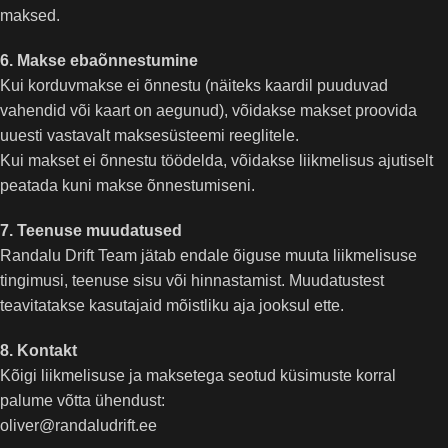
maksed.
6. Makse ebaõnnestumine
Kui korduvmakse ei õnnestu (näiteks kaardil puuduvad
vahendid või kaart on aegunud), võidakse makset proovida
uuesti vastavalt maksesüsteemi reeglitele.
Kui makset ei õnnestu töödelda, võidakse liikmelisus ajutiselt
peatada kuni makse õnnestumiseni.
7. Teenuse muudatused
Randalu Drift Team jätab endale õiguse muuta liikmelisuse
tingimusi, teenuse sisu või hinnastamist. Muudatustest
teavitatakse kasutajaid mõistliku aja jooksul ette.
8. Kontakt
Kõigi liikmelisuse ja maksetega seotud küsimuste korral
palume võtta ühendust:
oliver@randaludrift.ee