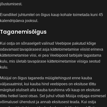
jõustumisest.
Erandlikel juhtumitel on õigus kaup kohale toimetada kuni 45
kalendripäeva jooksul.
Taganemisõigus
Kui ostja on sõnaselgelt valinud Veebipoe pakutud kõige
odavamast tavapärasest asja kättetoimetamise viisist erineva
kättetoimetamise viisi, ei pea Veebipood tarbijale tagastama
kulu, mis ületab tavapärase kättetoimetamise viisiga seotud
kulu.
Müüjal on õigus taganeda müügitehingust enne kauba
väljasaatmist, kui kauba hind veebipoes on eksituse tõttu
märgitud oluliselt alla kauba turuhinna või kaup on eksituse
tõttu hetkel laost otsas. Sel juhul võtab Müüja ostjaga esimesel
võimalusel ühendust ja annab eksitusest teada. Kui ostja