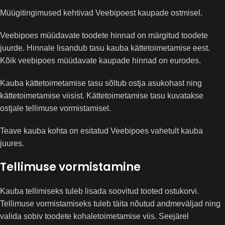
Müügitingimused kehtivad Veebipoest kaupade ostmisel.
Veebipoes müüdavate toodete hinnad on märgitud toodete
juurde. Hinnale lisandub tasu kauba kättetoimetamise eest.
Kõik veebipoes müüdavate kaupade hinnad on eurodes.
Kauba kättetoimetamise tasu sõltub ostja asukohast ning
kättetoimetamise viisist. Kättetoimetamise tasu kuvatakse
ostjale tellimuse vormistamisel.
Teave kauba kohta on esitatud Veebipoes vahetult kauba
juures.
Tellimuse vormistamine
Kauba tellimiseks tuleb lisada soovitud tooted ostukorvi.
Tellimuse vormistamiseks tuleb täita nõutud andmeväljad ning
valida sobiv toodete kohaletoimetamise viis. Seejärel