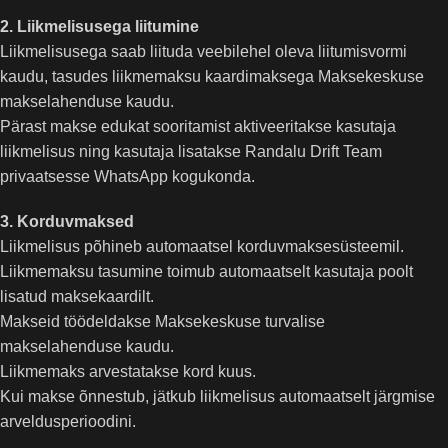
2. Liikmelisusega liitumine
Liikmelisusega saab liituda veebilehel oleva liitumisvormi
kaudu, tasudes liikmemaksu kaardimaksega Maksekeskuse
makselahenduse kaudu.
Pärast makse edukat sooritamist aktiveeritakse kasutaja
liikmelisus ning kasutaja lisatakse Randalu Drift Team
privaatsesse WhatsApp kogukonda.
3. Korduvmaksed
Liikmelisus põhineb automaatsel korduvmaksesüsteemil.
Liikmemaksu tasumine toimub automaatselt kasutaja poolt
lisatud maksekaardilt.
Makseid töödeldakse Maksekeskuse turvalise
makselahenduse kaudu.
Liikmemaks arvestatakse kord kuus.
Kui makse õnnestub, jätkub liikmelisus automaatselt järgmise
arveldusperioodini.