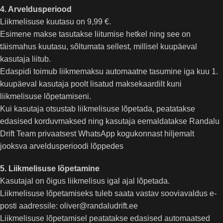
4. Arveldusperiood
Liikmelisuse kuutasu on 9,99 €.
Esimene makse tasutakse liitumise hetkel ning see on
täismahus kuutasu, sõltumata sellest, millisel kuupäeval
kasutaja liitub.
Edaspidi toimub liikmemaksu automaatne tasumine iga kuu 1.
kuupäeval kasutaja poolt lisatud maksekaardilt kuni
liikmelisuse lõpetamiseni.
Kui kasutaja otsustab liikmelisuse lõpetada, peatatakse
edasised korduvmaksed ning kasutaja eemaldatakse Randalu
Drift Team privaatsest WhatsApp kogukonnast hiljemalt
jooksva arveldusperioodi lõppedes
5. Liikmelisuse lõpetamine
Kasutajal on õigus liikmelisus igal ajal lõpetada.
Liikmelisuse lõpetamiseks tuleb saata vastav sooviavaldus e-
posti aadressile: oliver@randaludrift.ee
Liikmelisuse lõpetamisel peatatakse edasised automaatsed