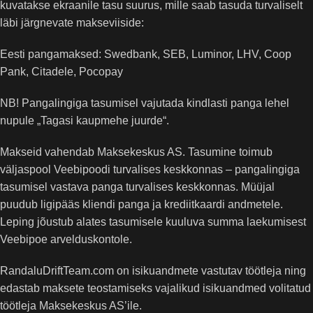
kuvatakse ekraanile tasu suurus, mille saab tasuda turvaliselt
läbi järgnevate makseviiside:
Eesti pangamaksed: Swedbank, SEB, Luminor, LHV, Coop
Pank, Citadele, Pocopay
NB! Pangalingiga tasumisel vajutada kindlasti panga lehel
nupule „Tagasi kaupmehe juurde“.
Makseid vahendab Maksekeskus AS. Tasumine toimub
väljaspool Veebipoodi turvalises keskkonnas – pangalingiga
tasumisel vastava panga turvalises keskkonnas. Müüjal
puudub ligipääs kliendi panga ja krediitkaardi andmetele.
Leping jõustub alates tasumisele kuuluva summa laekumisest
Veebipoe arvelduskontole.
RandaluDriftTeam.com on isikuandmete vastutav töötleja ning
edastab maksete teostamiseks vajalikud isikuandmed volitatud
töötleja Maksekeskus AS’ile.