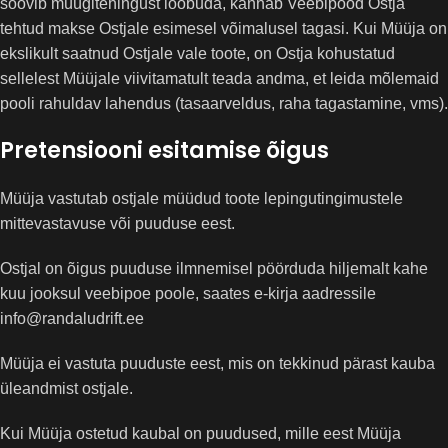
soovib müügitehingust loobuda, kannab Veebipood Ostja
tehtud makse Ostjale esimesel võimalusel tagasi. Kui Müüja on
ekslikult saatnud Ostjale vale toote, on Ostja kohustatud
sellelest Müüjale viivitamatult teada andma, et leida mõlemaid
pooli rahuldav lahendus (tasaarveldus, raha tagastamine, vms).
Pretensiooni esitamise õigus
Müüja vastutab ostjale müüdud toote lepingutingimustele
mittevastavuse või puuduse eest.
Ostjal on õigus puuduse ilmnemisel pöörduda hiljemalt kahe
kuu jooksul veebipoe poole, saates e-kirja aadressile
info@randaludrift.ee
Müüja ei vastuta puuduste eest, mis on tekkinud pärast kauba
üleandmist ostjale.
Kui Müüja ostetud kaubal on puudused, mille eest Müüja