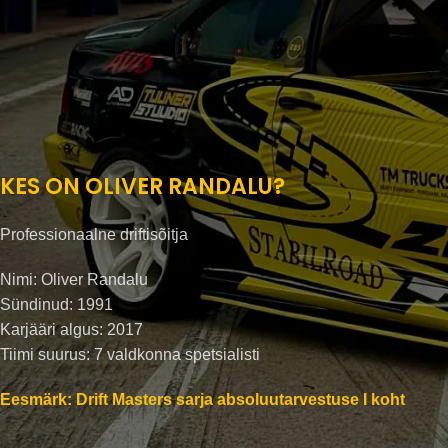
KES ON OLIVER RANDALU?
Professionaalne driftisõitja
Nimi: Oliver Randalu
Sündinud: 1991
Karjääri algus: 2017
Tiimi suurus: 7 valdkonna spetsialisti
Eesmärk: Drift Masters sarja absoluutarvestuse I koht