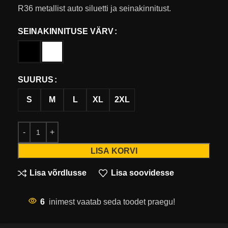
R36 metallist auto siluetti ja seinakinnitust.
SEINAKINNITUSE VÄRV
SUURUS
S
M
L
XL
2XL
LISA KORVI
Lisa võrdlusse
Lisa soovidesse
6
inimest vaatab seda toodet praegu!