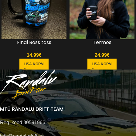
Final Boss tass
Termos
14.99
€
24.99
€
LISA KORVI
LISA KORVI
MTÜ RANDALU DRIFT TEAM
Reg. kood 80591966