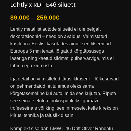
Lehtly x RDT E46 siluett
89.00
€
–
259.00
€
Lehtly metallist autode siluetid ei ole pelgalt
dekoratsioonid – need on avaldus. Valmistatud
käsitööna Eestis, kasutades ainult sertifitseeritud
Euroopa 3 mm terast, lõigatud kõrgtäpsusega
laseriga ning kaetud siidmati pulbervärviga, mis ei
tuhmu ega kriimustu.
Iga detail on viimistletud täiuslikkuseni – lõikeservad
on pehmendatud, et tulemus oleks sama
kõrgetasemeline kui auto, mida see kujutab. Riputa
see seinale elutoa fookuspunktiks, garaaži
trofeeseinale või kingi see inimesele, kelle kireks on
kiirus, tehnika ja täiuslik disain.
Komplekt sisaldab BMW E46 Drift Oliver Randalu