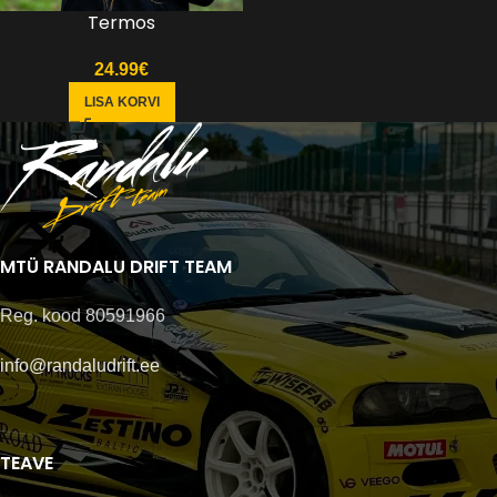
Termos
24.99
€
LISA KORVI
MTÜ RANDALU DRIFT TEAM
Reg. kood 80591966
info@randaludrift.ee
TEAVE