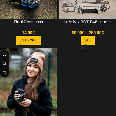
Final Boss tass
Lehtly x RDT E46 siluett
14.99
€
89.00
€
–
259.00
€
LISA KORVI
VALI