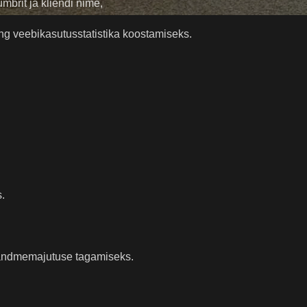
brit ja kliendi nime,
ng veebikasutusstatistika koostamiseks.
.
i andmemajutuse tagamiseks.