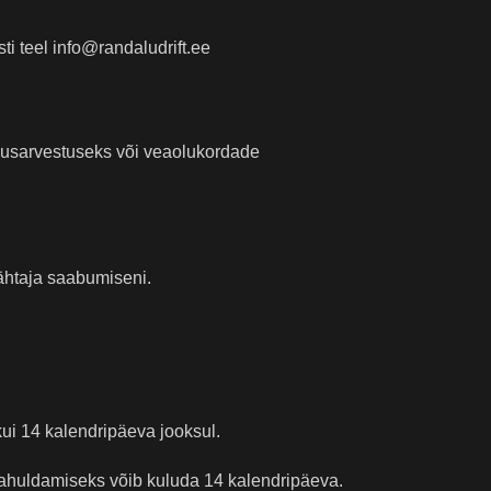
ti teel info@randaludrift.ee
ndusarvestuseks või veaolukordade
ähtaja saabumiseni.
kui 14 kalendripäeva jooksul.
 rahuldamiseks võib kuluda 14 kalendripäeva.