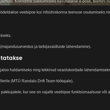
musi. Klienditoe pakkumiseks kasutatakse e-posti, telefoni num
 töödeldakse veebipoe kui infoühiskonna teenuse osutamiseks ni
miseks.
s (majandusarvestus ja tarbijavaidluste lahendamine).
statakse
ajaloo haldamiseks ning tekkinud veaolukordade lahendamiseks
llerile (MTÜ Randalu Drift Team töötajale).
 pakkujatele, kui see on vajalik veebipoe funktsionaalsuse võ