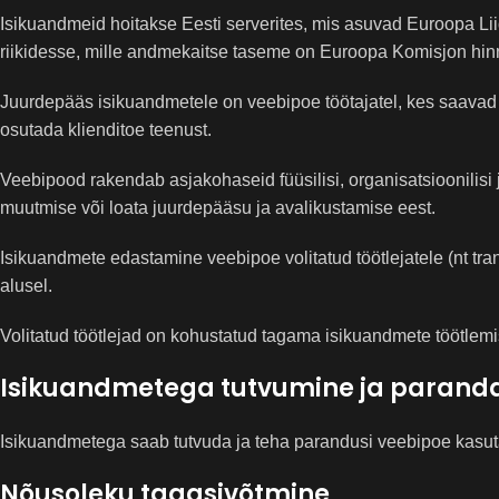
Isikuandmeid hoitakse Eesti serverites, mis asuvad Euroopa Liid
riikidesse, mille andmekaitse taseme on Euroopa Komisjon hinn
Juurdepääs isikuandmetele on veebipoe töötajatel, kes saavad
osutada klienditoe teenust.
Veebipood rakendab asjakohaseid füüsilisi, organisatsioonilisi 
muutmise või loata juurdepääsu ja avalikustamise eest.
Isikuandmete edastamine veebipoe volitatud töötlejatele (nt tr
alusel.
Volitatud töötlejad on kohustatud tagama isikuandmete töötle
Isikuandmetega tutvumine ja paran
Isikuandmetega saab tutvuda ja teha parandusi veebipoe kasutaj
Nõusoleku tagasivõtmine