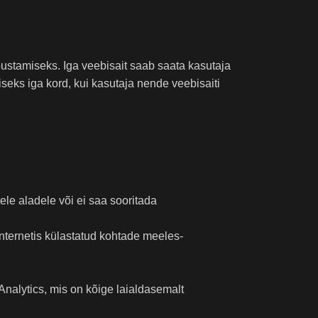
bustamiseks. Iga veebisait saab saata kasutaja
seks iga kord, kui kasutaja nende veebisaiti
ele aladele või ei saa sooritada
nternetis külastatud kohtade meeles-
nalytics, mis on kõige laialdasemalt