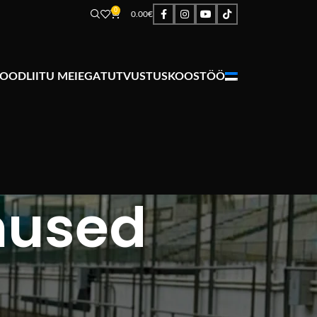
0
0.00
€
POOD
LIITU MEIEGA
TUTVUSTUS
KOOSTÖÖ
mused