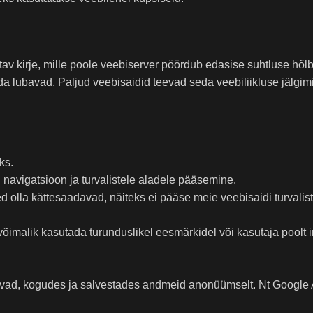
av kirje, mille poole veebiserver pöördub edasise suhtluse hõl
a lubavad. Paljud veebisaidid teevad seda veebiliikluse jälgimi
ks.
navigatsioon ja turvalistele aladele pääsemine.
d olla kättesaadavad, näiteks ei pääse meie veebisaidi turvalist
õimalik kasutada turunduslikel eesmärkidel või kasutaja poolt i
uvad, kogudes ja salvestades andmeid anonüümselt. Nt Google A