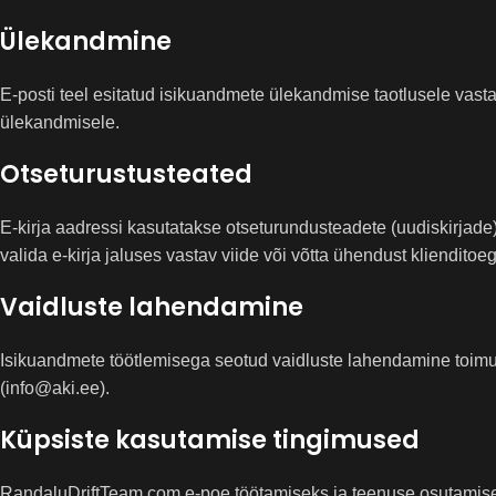
Ülekandmine
E-posti teel esitatud isikuandmete ülekandmise taotlusele vasta
ülekandmisele.
Otseturustusteated
E-kirja aadressi kasutatakse otseturundusteadete (uudiskirjade)
valida e-kirja jaluses vastav viide või võtta ühendust klienditoe
Vaidluste lahendamine
Isikuandmete töötlemisega seotud vaidluste lahendamine toimub
(info@aki.ee).
Küpsiste kasutamise tingimused
RandaluDriftTeam.com e-poe töötamiseks ja teenuse osutamise