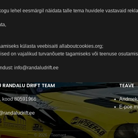
 kogu lehel eesmärgil näidata talle tema huvidele vastavaid rek
ta,
aamiseks külasta veebisaiti allaboutcookies.org;
illised on vajalikud turvanõuete tagamiseks või teenuse osutami
dust: info@randaludrift.ee
 RANDALU DRIFT TEAM
TEAVE
. kood 80591966
Andmeka
E-poe m
@randaludrift.ee
© 2026 -
Teemant