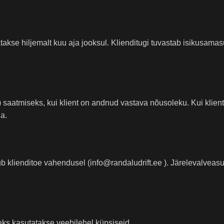
takse hiljemalt kuu aja jooksul. Klienditugi tuvastab isikusama
 saatmiseks, kui klient on andnud vastava nõusoleku. Kui klient 
ga.
 klienditoe vahendusel (info@randaludrift.ee ). Järelevalveas
ks kasutatakse veebilehel küpsiseid.