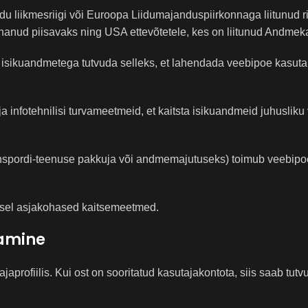
u liikmesriigi või Euroopa Liidumajanduspiirkonnaga liitunud ri
anud piisavaks ning USA ettevõtetele, kes on liitunud Andmekai
 isikuandmetega tutvuda selleks, et lahendada veebipoe kasuta
ja infotehnilisi turvameetmeid, et kaitsta isikuandmeid juhuslik
anspordi-teenuse pakkuja või andmemajutuseks) toimub veebipoe 
misel asjakohased kaitsemeetmed.
damine
aprofiilis. Kui ost on sooritatud kasutajakontota, siis saab tu