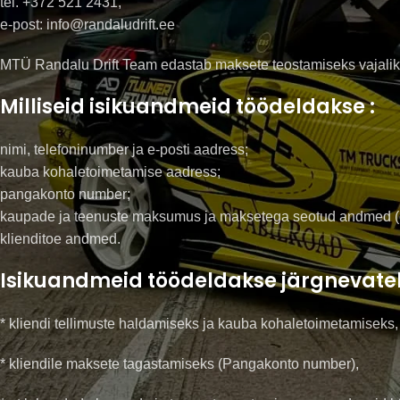
tel. +372 521 2431,
e-post: info@randaludrift.ee
MTÜ Randalu Drift Team edastab maksete teostamiseks vajaliku
Milliseid isikuandmeid töödeldakse :
nimi, telefoninumber ja e-posti aadress;
kauba kohaletoimetamise aadress;
pangakonto number;
kaupade ja teenuste maksumus ja maksetega seotud andmed (o
klienditoe andmed.
Isikuandmeid töödeldakse järgnevatel
* kliendi tellimuste haldamiseks ja kauba kohaletoimetamiseks,
* kliendile maksete tagastamiseks (Pangakonto number),