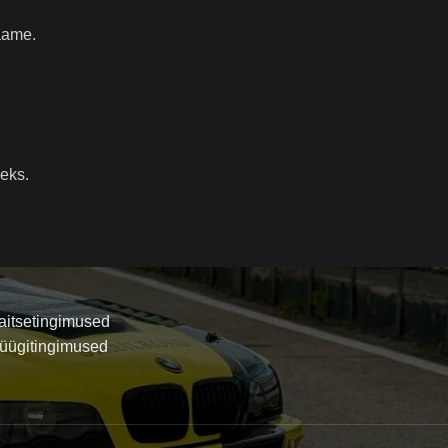
laame.
seks.
itsetingimused
üügitingimused