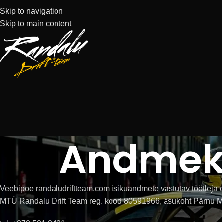
Skip to navigation
Skip to main content
Andmeka
Veebipoe randaludriftteam.com isikuandmete vastutav töötleja 
MTÜ Randalu Drift Team reg. kood 80591966, asukoht Pärnu M