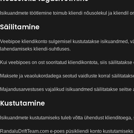
Isikuandmete töötlemine toimub kliendi nõusolekul ja kliendil on
Säilitamine
Veebipoe kliendikonto sulgemisel kustutatakse isikuandmed, vä
lahendamiseks kliendi-suhtluses.
Kui veebipoes on ost sooritatud kliendikontota, siis säilitatakse
Maksete ja veaolukordadega seotud vaidluste korral säilitatak
Majandusarvestuses vajalikud isikuandmed säilitatakse seitse a
Kustutamine
Isikuandmete kustutamiseks tuleb võtta ühendust klienditoega, s
RandaluDriftTeam.com e-poes püsikliendi konto kustutamiseks t