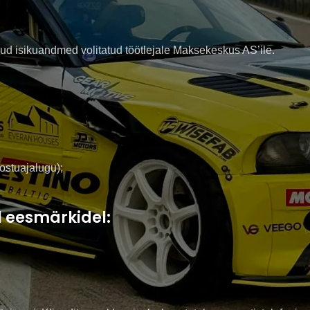
d isikuandmed volitatud töötlejale Maksekeskus AS’ile.
stuajalugu);
 eesmärkidel: