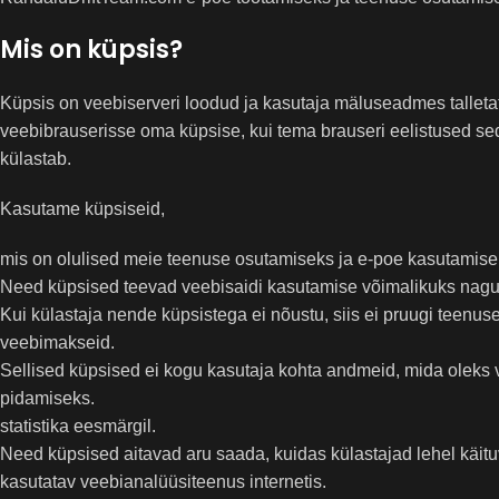
Mis on küpsis?
Küpsis on veebiserveri loodud ja kasutaja mäluseadmes talletat
veebibrauserisse oma küpsise, kui tema brauseri eelistused sed
külastab.
Kasutame küpsiseid,
mis on olulised meie teenuse osutamiseks ja e-poe kasutamise
Need küpsised teevad veebisaidi kasutamise võimalikuks nagu 
Kui külastaja nende küpsistega ei nõustu, siis ei pruugi teenuse
veebimakseid.
Sellised küpsised ei kogu kasutaja kohta andmeid, mida oleks v
pidamiseks.
statistika eesmärgil.
Need küpsised aitavad aru saada, kuidas külastajad lehel käit
kasutatav veebianalüüsiteenus internetis.