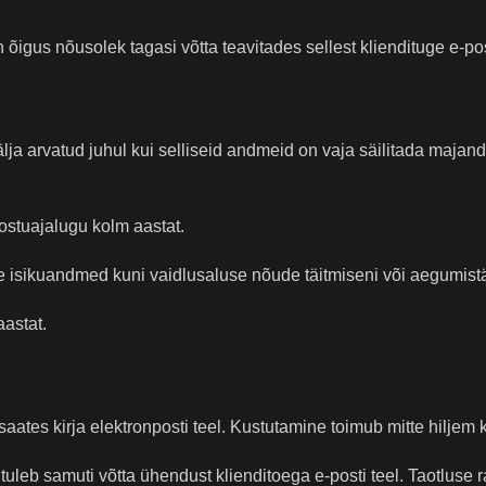
 õigus nõusolek tagasi võtta teavitades sellest kliendituge e-pos
lja arvatud juhul kui selliseid andmeid on vaja säilitada maja
 ostuajalugu kolm aastat.
se isikuandmed kuni vaidlusaluse nõude täitmiseni või aegumist
astat.
aates kirja elektronposti teel. Kustutamine toimub mitte hiljem 
uleb samuti võtta ühendust klienditoega e-posti teel. Taotluse