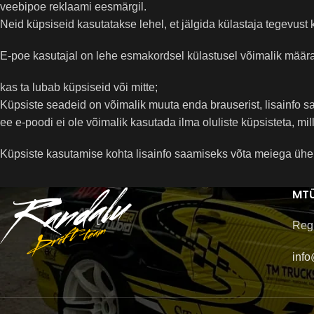
veebipoe reklaami eesmärgil.
Neid küpsiseid kasutatakse lehel, et jälgida külastaja tegevust
E-poe kasutajal on lehe esmakordsel külastusel võimalik määra
kas ta lubab küpsiseid või mitte;
Küpsiste seadeid on võimalik muuta enda brauserist, lisainfo s
ee e-poodi ei ole võimalik kasutada ilma oluliste küpsisteta, m
Küpsiste kasutamise kohta lisainfo saamiseks võta meiega ühen
MTÜ
Reg
info