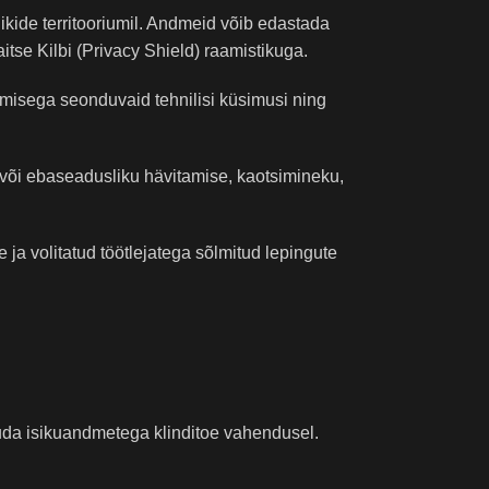
ikide territooriumil. Andmeid võib edastada
tse Kilbi (Privacy Shield) raamistikuga.
misega seonduvaid tehnilisi küsimusi ning
u või ebaseadusliku hävitamise, kaotsimineku,
ja volitatud töötlejatega sõlmitud lepingute
tvuda isikuandmetega klinditoe vahendusel.