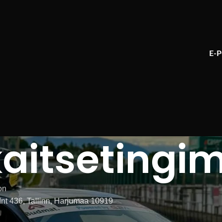
E-
itsetingi
on
nt 436, Tallinn, Harjumaa 10919