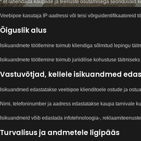
* et lahendada kaupade ja teenuste osutamisega seonduvaid küsi
Veebipoe kasutaja IP-aadressi või teisi võrguidentifikaatoreid
Õiguslik alus
Isikuandmete töötlemine toimub kliendiga sõlmitud lepingu täit
Isikuandmete töötlemine toimub juriidilise kohustuse täitmisek
Vastuvõtjad, kellele isikuandmed eda
Isikuandmed edastatakse veebipoe klienditoele ostude ja ostu
Nimi, telefoninumber ja aadress edastatakse kaupa tarnivale ku
Isikuandmeid võib edastada infotehnoloogia-, reklaamiteenuste
Turvalisus ja andmetele ligipääs