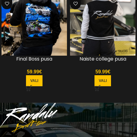
Final Boss pusa
Naiste college pusa
59.99
€
59.99
€
VALI
VALI