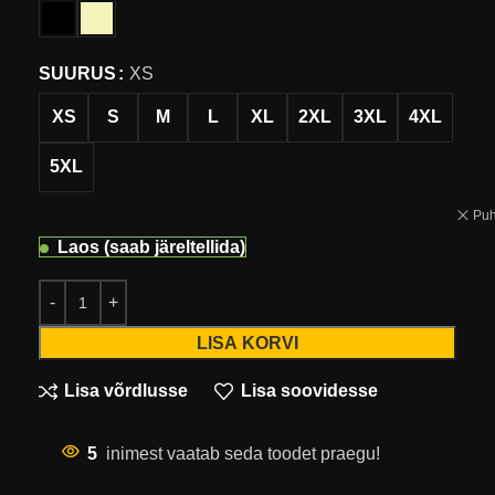
SUURUS
XS
XS
S
M
L
XL
2XL
3XL
4XL
5XL
Puh
Laos (saab järeltellida)
LISA KORVI
Lisa võrdlusse
Lisa soovidesse
5
inimest vaatab seda toodet praegu!