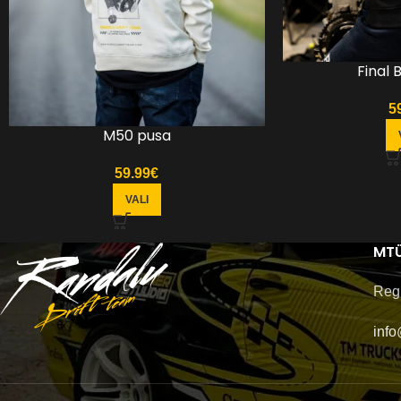
Final 
5
M50 pusa
59.99
€
VALI
MTÜ
Reg
info