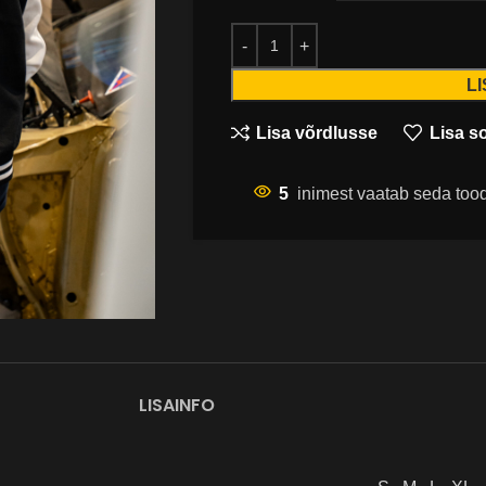
L
Lisa võrdlusse
Lisa s
5
inimest vaatab seda too
LISAINFO