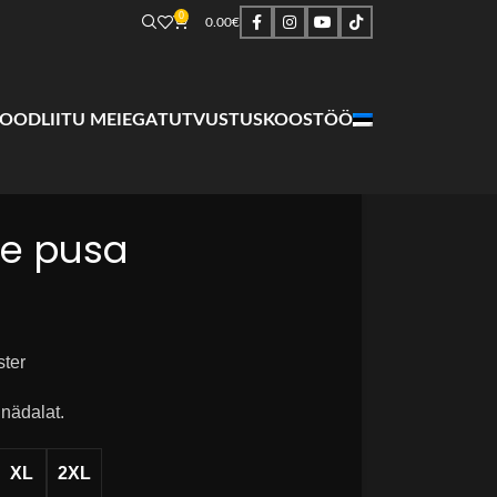
0
0.00
€
POOD
LIITU MEIEGA
TUTVUSTUS
KOOSTÖÖ
ge pusa
ster
 nädalat.
XL
2XL