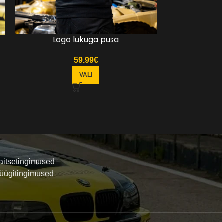
Logo lukuga pusa
59.99
€
VALI
itsetingimused
üügitingimused