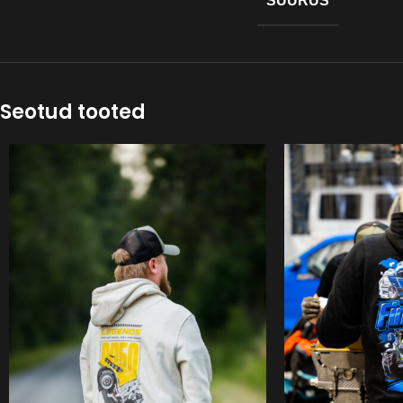
SUURUS
Seotud tooted