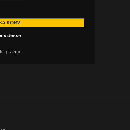
ISA KORVI
oovidesse
det praegu!