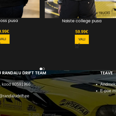
Boss pusa
Naiste college pusa
9.99
€
59.99
€
VALI
VALI
 RANDALU DRIFT TEAM
TEAVE
. kood 80591966
Andmeka
E-poe m
@randaludrift.ee
© 2026 -
Teemant