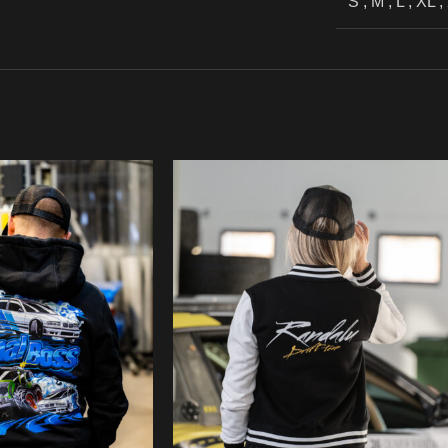
S
,
M
,
L
,
XL
,