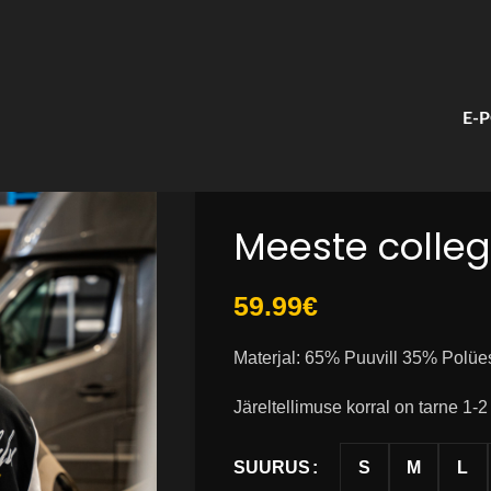
E-
Meeste colle
59.99
€
Materjal: 65% Puuvill 35% Polüe
Järeltellimuse korral on tarne 1-2
S
M
L
SUURUS