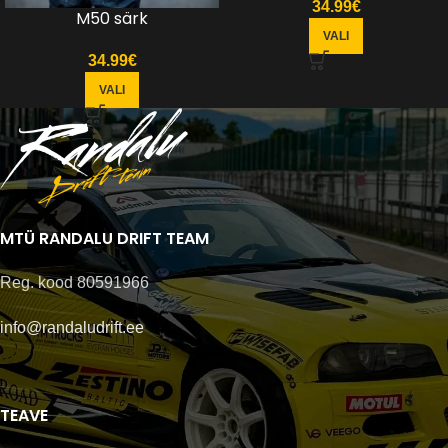
34.99
€
M50 särk
VALI
34.99
€
VALI
MTÜ RANDALU DRIFT TEAM
Reg. kood 80591966
info@randaludrift.ee
TEAVE