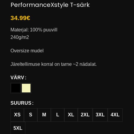
PerformanceXstyle T-särk
34.99
€
Materjal: 100% puuvill
240g/m2
Oversize mudel
Järeltellimuse korral on tarne ~2 nädalat.
VÄRV
SUURUS
XS
S
M
L
XL
2XL
3XL
4XL
5XL